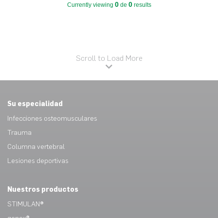
0
0
Currently viewing
de
results
Scroll to Load More
Su especialidad
Infecciones osteomusculares
Trauma
Columna vertebral
Lesiones deportivas
Nuestros productos
STIMULAN®