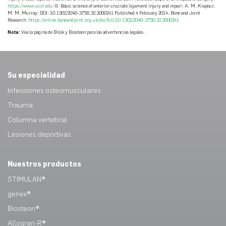
https://www.ucsf.edu/
9. Basic science of anterior cruciate ligament injury and repair; A. M. Kiapour,
M. M. Murray; DOI: 10.1302/2046-3758.32.2000241 Published 4 February 2014; Bone and Joint
Research.
https://online.boneandjoint.org.uk/doi/full/10.1302/2046-3758.32.2000241
Nota:
Vea la página de Bilok y Biosteon para las advertencias legales.
Su especialidad
Infecciones osteomusculares
Trauma
Columna vertebral
Lesiones deportivas
Nuestros productos
STIMULAN®
genex®
Biosteon®
Allogran-R®