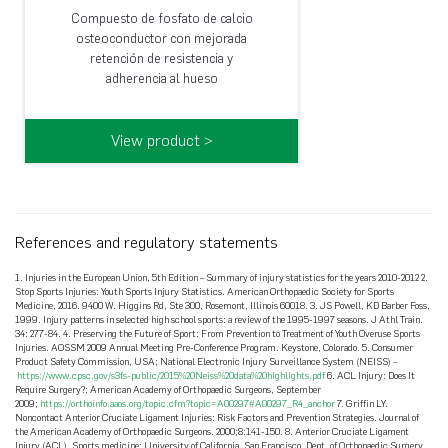
Compuesto de fosfato de calcio
osteoconductor con mejorada
retención de resistencia y
adherencia al hueso
View product >
References and regulatory statements
1. Injuries in the European Union, 5th Edition – Summary of injury statistics for the years 2010-2012 2.
Stop Sports Injuries: Youth Sports Injury Statistics. American Orthopaedic Society for Sports
Medicine, 2016. 9400 W. Higgins Rd, Ste 300, Rosemont, Illinois 60018. 3. JS Powell, KD Barber Foss,
1999. Injury patterns in selected high school sports: a review of the 1995-1997 seasons. J Athl Train.
34: 277-84. 4. Preserving the Future of Sport: From Prevention to Treatment of Youth Overuse Sports
Injuries. AOSSM 2009 Annual Meeting Pre-Conference Program. Keystone, Colorado. 5. Consumer
Product Safety Commission, USA; National Electronic Injury Surveillance System (NEISS) –
https://www.cpsc.gov/s3fs-public/2015%20Neiss%20data%20highlights.pdf
6. ACL Injury: Does It
Require Surgery?; American Academy of Orthopaedic Surgeons, September
2009;
https://orthoinfo.aaos.org/topic.cfm?topic=A00297#A00297_R4_anchor
7. Griffin LY.
Noncontact Anterior Cruciate Ligament Injuries: Risk Factors and Prevention Strategies. Journal of
the American Academy of Orthopaedic Surgeons. 2000;8:141-150. 8. Anterior Cruciate Ligament
Injury (ACL). Sports medicine; University of California, San Francisco. Dept. of Orthopaedic Surgery.