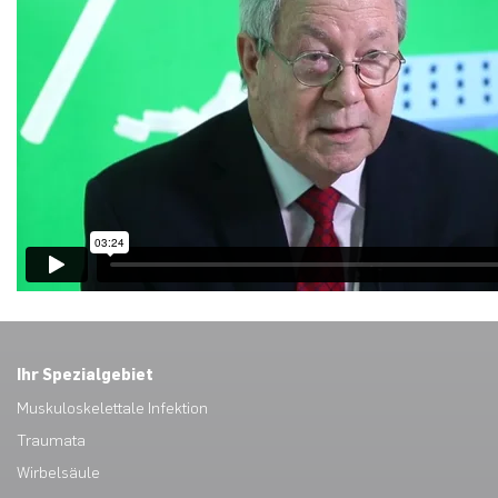
Ihr Spezialgebiet
Muskuloskelettale Infektion
Traumata
Wirbelsäule