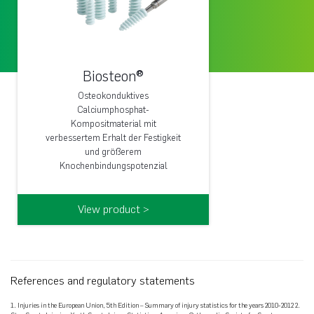
Biosteon®
Osteokonduktives
Calciumphosphat-
Kompositmaterial mit
verbessertem Erhalt der Festigkeit
und größerem
Knochenbindungspotenzial
View product >
References and regulatory statements
1. Injuries in the European Union, 5th Edition – Summary of injury statistics for the years 2010-2012 2.