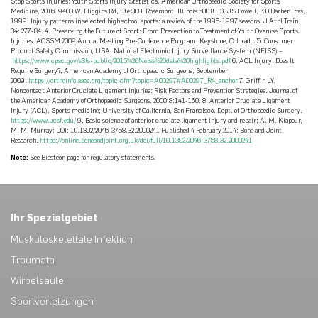
Stop Sports Injuries: Youth Sports Injury Statistics. American Orthopaedic Society for Sports
Medicine, 2016. 9400 W. Higgins Rd, Ste 300, Rosemont, Illinois 60018. 3. JS Powell, KD Barber Foss,
1999. Injury patterns in selected high school sports: a review of the 1995-1997 seasons. J Athl Train.
34: 277-84. 4. Preserving the Future of Sport: From Prevention to Treatment of Youth Overuse Sports
Injuries. AOSSM 2009 Annual Meeting Pre-Conference Program. Keystone, Colorado. 5. Consumer
Product Safety Commission, USA; National Electronic Injury Surveillance System (NEISS) –
https://www.cpsc.gov/s3fs-public/2015%20Neiss%20data%20highlights.pdf
6. ACL Injury: Does It
Require Surgery?; American Academy of Orthopaedic Surgeons, September
2009;
https://orthoinfo.aaos.org/topic.cfm?topic=A00297#A00297_R4_anchor
7. Griffin LY.
Noncontact Anterior Cruciate Ligament Injuries: Risk Factors and Prevention Strategies. Journal of
the American Academy of Orthopaedic Surgeons. 2000;8:141-150. 8. Anterior Cruciate Ligament
Injury (ACL). Sports medicine; University of California, San Francisco. Dept. of Orthopaedic Surgery.
https://www.ucsf.edu/
9. Basic science of anterior cruciate ligament injury and repair; A. M. Kiapour,
M. M. Murray; DOI: 10.1302/2046-3758.32.2000241 Published 4 February 2014; Bone and Joint
Research.
https://online.boneandjoint.org.uk/doi/full/10.1302/2046-3758.32.2000241
Note:
See Biosteon page for regulatory statements
.
Ihr Spezialgebiet
Muskuloskelettale Infektion
Traumata
Wirbelsäule
Sportverletzungen