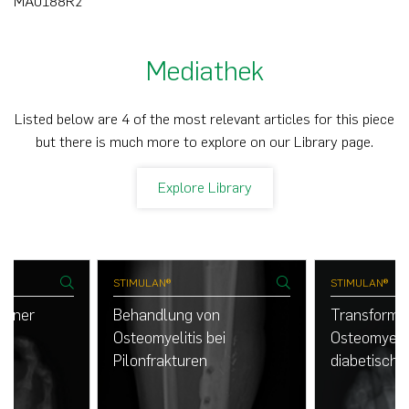
MA0188R2
Mediathek
Listed below are 4 of the most relevant articles for this piece
but there is much more to explore on our Library page.
Explore Library
STIMULAN®
STIMULAN®
einer
Behandlung von
Transformat
ei
Osteomyelitis bei
Osteomyelit
uß
Pilonfrakturen
diabetisch